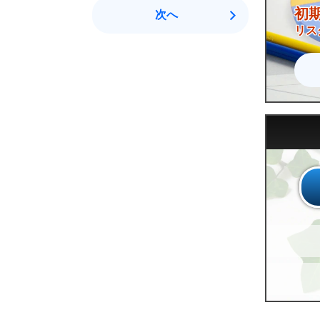
初
次へ
リス