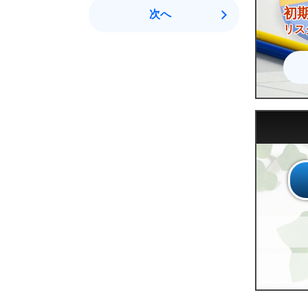
初
次へ
リス